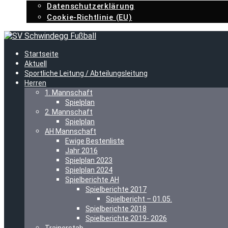
Datenschutzerklärung
Cookie-Richtlinie (EU)
Startseite
Aktuell
Sportliche Leitung / Abteilungsleitung
Herren
1. Mannschaft
Spielplan
2. Mannschaft
Spielplan
AH Mannschaft
Ewige Bestenliste
Jahr 2016
Spielplan 2023
Spielplan 2024
Spielberichte AH
Spielberichte 2017
Spielbericht – 01.05.
Spielberichte 2018
Spielberichte 2019- 2026