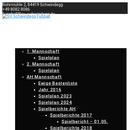
Zum
Rohrmühle 2, 84419 Schwindegg
Inhalt
+49 8082 8086
springen
fussball@sv-schwindegg.de
STARTSEITE
AKTUELL
SPORTLICHE LEITUNG / ABTEILUNGSLEITUNG
HERREN
1. Mannschaft
Spielplan
2. Mannschaft
Spielplan
AH Mannschaft
Ewige Bestenliste
Jahr 2016
Spielplan 2023
Spielplan 2024
Spielberichte AH
Spielberichte 2017
Spielbericht – 01.05.
Spielberichte 2018