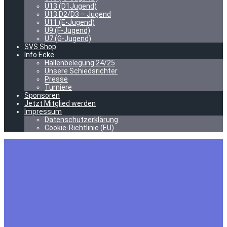
U13 (D1Jugend)
U13 D2/D3 – Jugend
U11 (E-Jugend)
U9 (F-Jugend)
U7 (G-Jugend)
SVS Shop
Info Ecke
Hallenbelegung 24/25
Unsere Schiedsrichter
Presse
Turniere
Sponsoren
Jetzt Mitglied werden
Impressum
Datenschutzerklärung
Cookie-Richtlinie (EU)