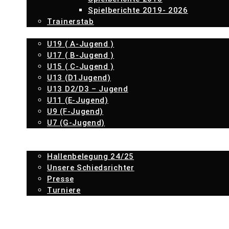
Spielberichte 2019- 2026
Trainerstab
JUGEND
U19 ( A-Jugend )
U17 ( B-Jugend )
U15 ( C-Jugend )
U13 (D1Jugend)
U13 D2/D3 – Jugend
U11 (E-Jugend)
U9 (F-Jugend)
U7 (G-Jugend)
SVS SHOP
INFO ECKE
Hallenbelegung 24/25
Unsere Schiedsrichter
Presse
Turniere
SPONSOREN
JETZT MITGLIED WERDEN
IMPRESSUM