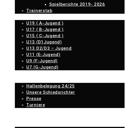
Spielberichte 2019- 2026
Trainerstab
JUGEND
U19 ( A-Jugend )
U17 ( B-Jugend )
U15 ( C-Jugend )
U13 (D1Jugend)
U13 D2/D3 – Jugend
U11 (E-Jugend)
U9 (F-Jugend)
U7 (G-Jugend)
SVS SHOP
INFO ECKE
Hallenbelegung 24/25
Unsere Schiedsrichter
Presse
Turniere
SPONSOREN
JETZT MITGLIED WERDEN
IMPRESSUM