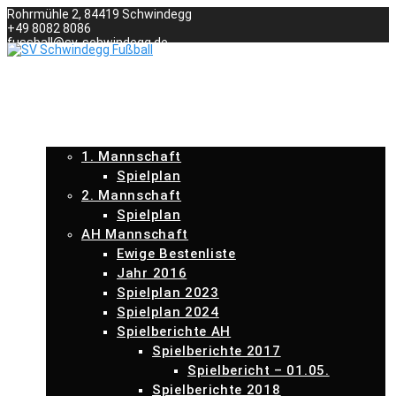
Zum
Rohrmühle 2, 84419 Schwindegg
Inhalt
+49 8082 8086
springen
fussball@sv-schwindegg.de
STARTSEITE
AKTUELL
SPORTLICHE LEITUNG / ABTEILUNGSLEITUNG
HERREN
1. Mannschaft
Spielplan
2. Mannschaft
Spielplan
AH Mannschaft
Ewige Bestenliste
Jahr 2016
Spielplan 2023
Spielplan 2024
Spielberichte AH
Spielberichte 2017
Spielbericht – 01.05.
Spielberichte 2018