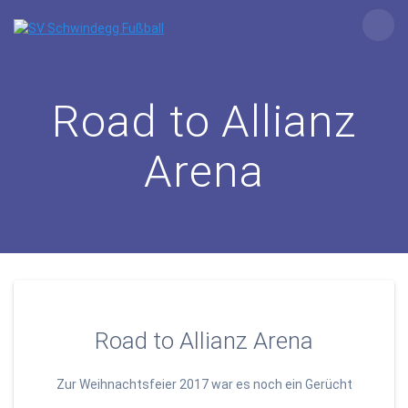
Zum
Inhalt
springen
Road to Allianz
Arena
Road to Allianz Arena
Zur Weihnachtsfeier 2017 war es noch ein Gerücht