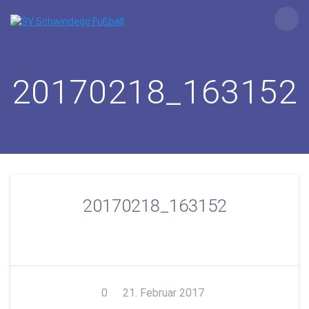
Zum
Inhalt
springen
20170218_163152
20170218_163152
0
21. Februar 2017