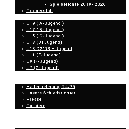
Spielberichte 2019- 2026
Trainerstab
JUGEND
U19 ( A-Jugend )
U17 ( B-Jugend )
U15 ( C-Jugend )
U13 (D1Jugend)
U13 D2/D3 – Jugend
U11 (E-Jugend)
U9 (F-Jugend)
U7 (G-Jugend)
SVS SHOP
INFO ECKE
Hallenbelegung 24/25
Unsere Schiedsrichter
Presse
Turniere
SPONSOREN
JETZT MITGLIED WERDEN
IMPRESSUM