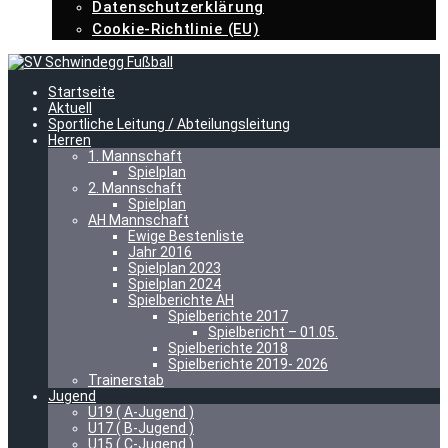
Datenschutzerklärung
Cookie-Richtlinie (EU)
Startseite
Aktuell
Sportliche Leitung / Abteilungsleitung
Herren
1. Mannschaft
Spielplan
2. Mannschaft
Spielplan
AH Mannschaft
Ewige Bestenliste
Jahr 2016
Spielplan 2023
Spielplan 2024
Spielberichte AH
Spielberichte 2017
Spielbericht – 01.05.
Spielberichte 2018
Spielberichte 2019- 2026
Trainerstab
Jugend
U19 ( A-Jugend )
U17 ( B-Jugend )
U15 ( C-Jugend )