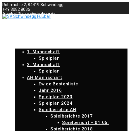
Zum
Rohrmühle 2, 84419 Schwindegg
Inhalt
+49 8082 8086
springen
fussball@sv-schwindegg.de
STARTSEITE
AKTUELL
SPORTLICHE LEITUNG / ABTEILUNGSLEITUNG
HERREN
1. Mannschaft
Spielplan
2. Mannschaft
Spielplan
AH Mannschaft
Ewige Bestenliste
Jahr 2016
Spielplan 2023
Spielplan 2024
Spielberichte AH
Spielberichte 2017
Spielbericht – 01.05.
Spielberichte 2018