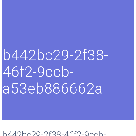
b442bc29-2f38-
46f2-9ccb-
a53eb886662a
b442bc29-2f38-46f2-9ccb-