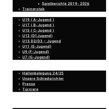
Spielberichte 2019- 2026
Trainerstab
JUGEND
U19 ( A-Jugend )
U17 ( B-Jugend )
U15 ( C-Jugend )
U13 (D1Jugend)
U13 D2/D3 – Jugend
U11 (E-Jugend)
U9 (F-Jugend)
U7 (G-Jugend)
SVS SHOP
INFO ECKE
Hallenbelegung 24/25
Unsere Schiedsrichter
Presse
Turniere
SPONSOREN
JETZT MITGLIED WERDEN
IMPRESSUM