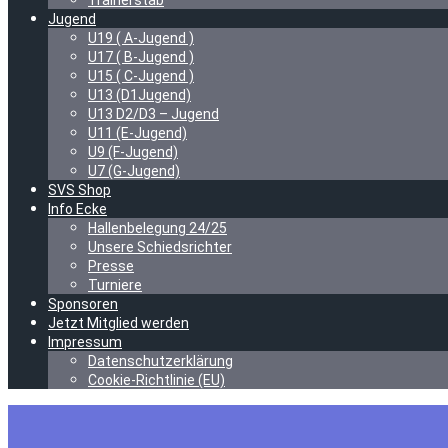
Trainerstab
Jugend
U19 ( A-Jugend )
U17 ( B-Jugend )
U15 ( C-Jugend )
U13 (D1Jugend)
U13 D2/D3 – Jugend
U11 (E-Jugend)
U9 (F-Jugend)
U7 (G-Jugend)
SVS Shop
Info Ecke
Hallenbelegung 24/25
Unsere Schiedsrichter
Presse
Turniere
Sponsoren
Jetzt Mitglied werden
Impressum
Datenschutzerklärung
Cookie-Richtlinie (EU)