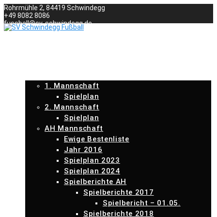
Zum
Rohrmühle 2, 84419 Schwindegg
Inhalt
+49 8082 8086
springen
fussball@sv-schwindegg.de
STARTSEITE
AKTUELL
SPORTLICHE LEITUNG / ABTEILUNGSLEITUNG
HERREN
1. Mannschaft
Spielplan
2. Mannschaft
Spielplan
AH Mannschaft
Ewige Bestenliste
Jahr 2016
Spielplan 2023
Spielplan 2024
Spielberichte AH
Spielberichte 2017
Spielbericht – 01.05.
Spielberichte 2018