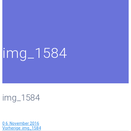
img_1584
img_1584
0
6. November 2016
Vorheriger
Vorherige:
img_1584