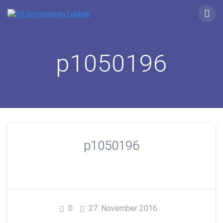
Zum
Inhalt
springen
p1050196
p1050196
0
27. November 2016