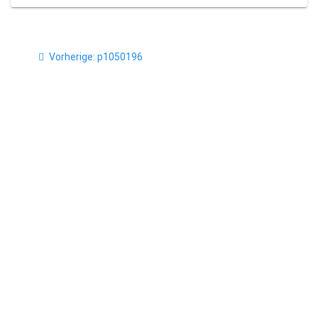
Beitragsnavigation
Vorheriger
Vorherige:
p1050196
Beitrag: